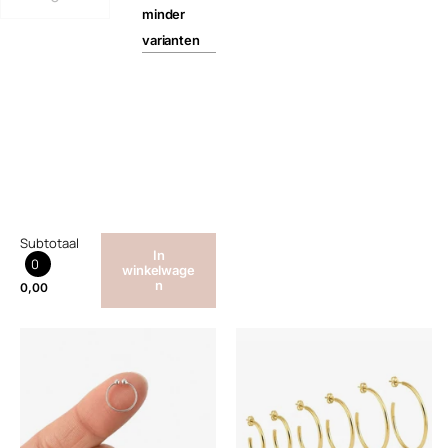
minder
varianten
Subtotaal
In
0
winkelwage
n
0,00