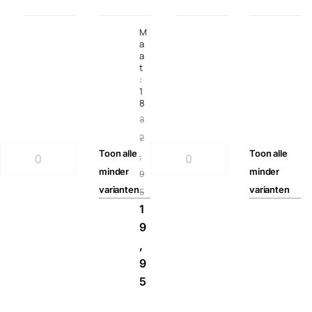
M
a
a
t
:
1
8
3
2
Toon
alle
Toon
alle
,
minder
minder
9
varianten
varianten
5
1
9
,
9
5