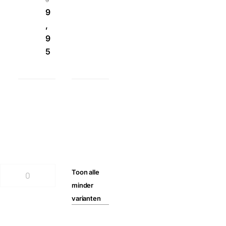
9
,
9
5
Toon
alle
minder
varianten