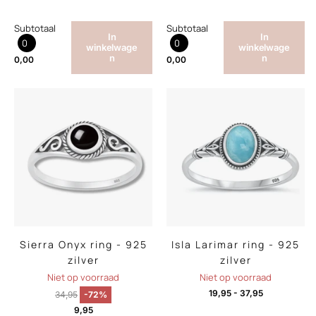
Subtotaal
Subtotaal
In
In
0
0
winkelwage
winkelwage
n
n
0,00
0,00
Sierra Onyx ring - 925
Isla Larimar ring - 925
zilver
zilver
Niet op voorraad
Niet op voorraad
19,95
-
37,95
34,95
-72%
9,95