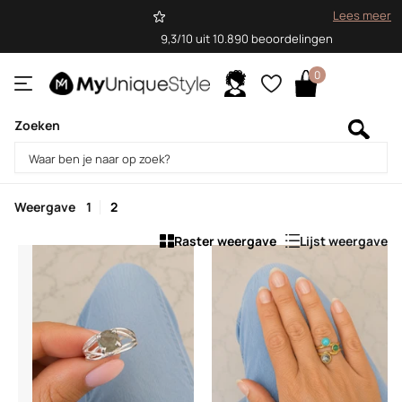
Lees meer
9,3/10 uit 10.890 beoordelingen
0
Zoeken
Homepage
Sale
Sale
Weergave
1
2
Raster weergave
Lijst weergave