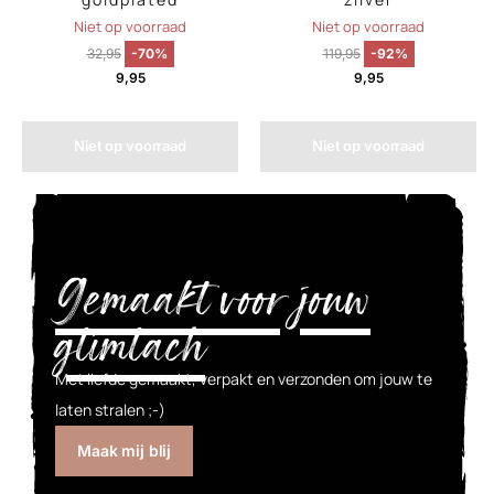
Niet op voorraad
Niet op voorraad
32,95
-70%
119,95
-92%
9,95
9,95
Niet op voorraad
Niet op voorraad
Gemaakt voor jouw
glimlach
Met liefde gemaakt, verpakt en verzonden om jouw te
laten stralen ;-)
Maak mij blij