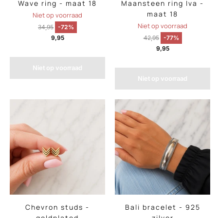
Wave ring - maat 18
Maansteen ring Iva -
maat 18
Niet op voorraad
Niet op voorraad
34,95
-72%
9,95
42,95
-77%
9,95
Niet op voorraad
Niet op voorraad
Chevron studs -
Bali bracelet - 925
goldplated
zilver