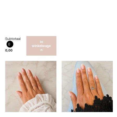
Subtotaal
In
0
winkelwage
n
0,00