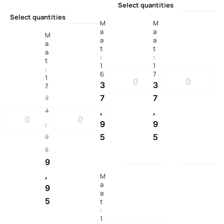
Select quantities
Select quantities
M
M
a
a
M
a
a
a
t
t
a
:
:
t
1
1
:
6
7
1
3
3
7
7
7
3
,
,
4
9
9
,
5
5
9
5
9
,
M
a
9
a
5
t
:
1