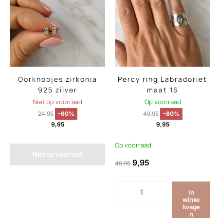
Oorknopjes zirkonia
Percy ring Labradoriet
925 zilver
maat 16
Niet op voorraad
Op voorraad
24,95
-60%
49,95
-80%
9,95
9,95
Op voorraad
Niet op voorraad
9,95
49,95
In
winke
lwage
n