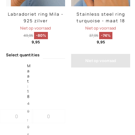
Labradoriet ring Mila -
Stainless steel ring
925 zilver
turquoise - maat 18
Niet op voorraad
Niet op voorraad
49,95
-80%
37,95
-74%
9,95
9,95
Select quantities
Niet op voorraad
M
a
a
t
:
1
8
4
9
,
9
5