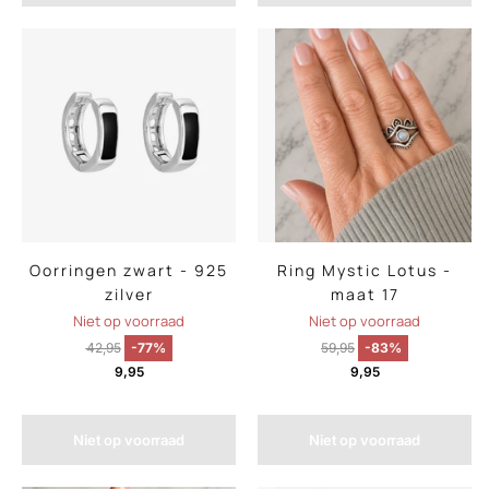
Oorringen zwart - 925
Ring Mystic Lotus -
zilver
maat 17
Niet op voorraad
Niet op voorraad
42,95
-77%
59,95
-83%
9,95
9,95
Niet op voorraad
Niet op voorraad