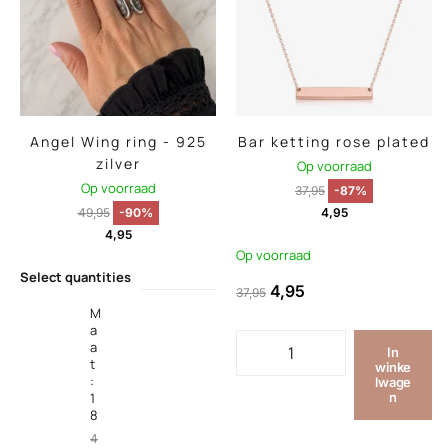
Angel Wing ring - 925
Bar ketting rose plated
zilver
Op voorraad
Op voorraad
37,95
-87%
49,95
-90%
4,95
4,95
Op voorraad
Select quantities
4,95
37,95
M
a
a
In
t
winke
:
lwage
1
n
8
4