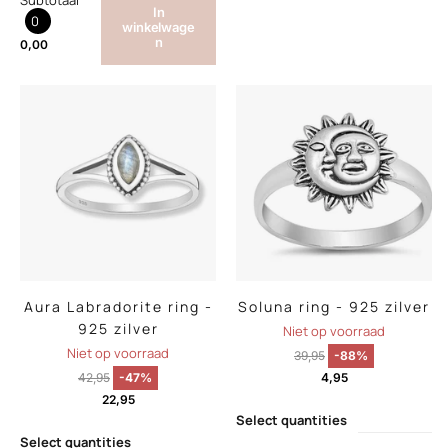
Subtotaal
In
0
winkelwage
n
0,00
Aura Labradorite ring -
Soluna ring - 925 zilver
925 zilver
Niet op voorraad
Niet op voorraad
39,95
-88%
42,95
-47%
4,95
22,95
Select quantities
Select quantities