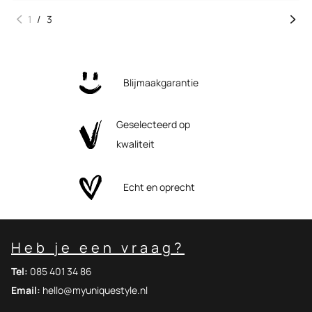
1
/
3
Blijmaakgarantie
Geselecteerd op
kwaliteit
Echt en oprecht
Heb je een vraag?
Tel:
085 401 34 86
Email:
hello@myuniquestyle.nl