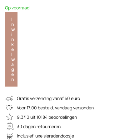
Op voorraad
I
n
w
i
n
k
e
l
w
a
g
e
n
Gratis verzending vanaf 50 euro
Voor 17.00 besteld, vandaag verzonden
9.3/10 uit 10184 beoordelingen
30 dagen retourneren
Inclusief luxe sieradendoosje