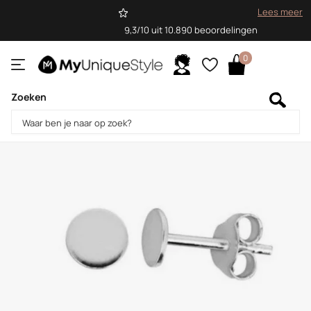
Lees meer
9,3/10 uit 10.890 beoordelingen
0
Zoeken