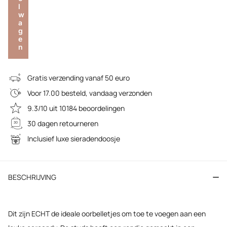
l
w
a
g
e
n
Gratis verzending vanaf 50 euro
Voor 17.00 besteld, vandaag verzonden
9.3/10 uit 10184 beoordelingen
30 dagen retourneren
Inclusief luxe sieradendoosje
BESCHRIJVING
Dit zijn ECHT de ideale oorbelletjes om toe te voegen aan een