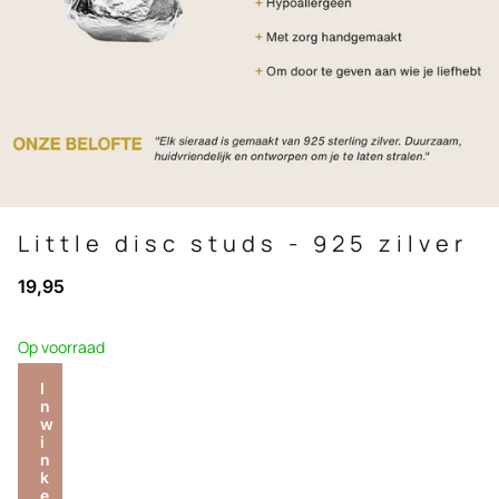
Little disc studs - 925 zilver
19,95
Op voorraad
I
n
w
i
n
k
e