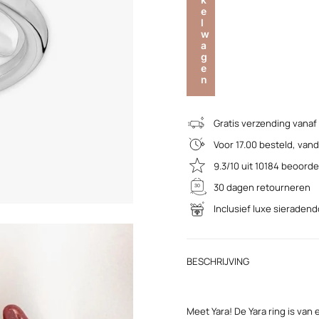
e
l
w
a
g
e
n
Gratis verzending vanaf
Voor 17.00 besteld, va
9.3/10 uit 10184 beoord
30 dagen retourneren
Inclusief luxe sieraden
BESCHRIJVING
Meet Yara! De Yara ring is van e