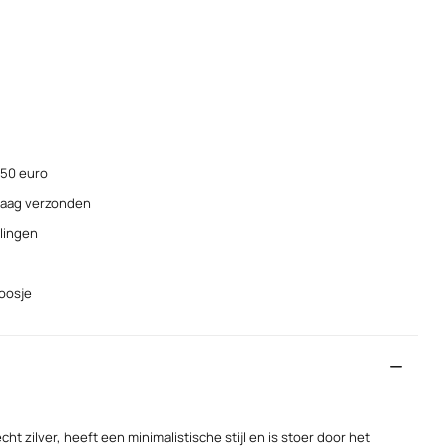
 50 euro
ndaag verzonden
elingen
doosje
cht zilver, heeft een minimalistische stijl en is stoer door het