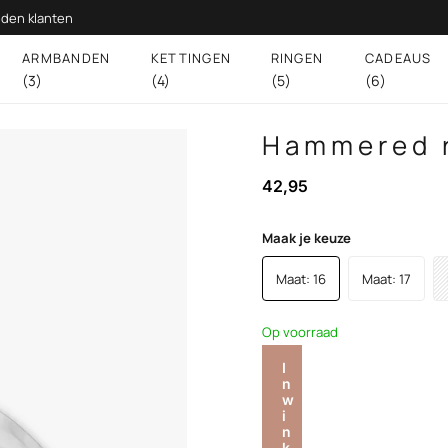
den klanten
ARMBANDEN
KETTINGEN
RINGEN
CADEAUS
(3)
(4)
(5)
(6)
Hammered ri
42,95
Maak je keuze
Maat: 16
Maat: 17
Op voorraad
I
n
w
i
n
k