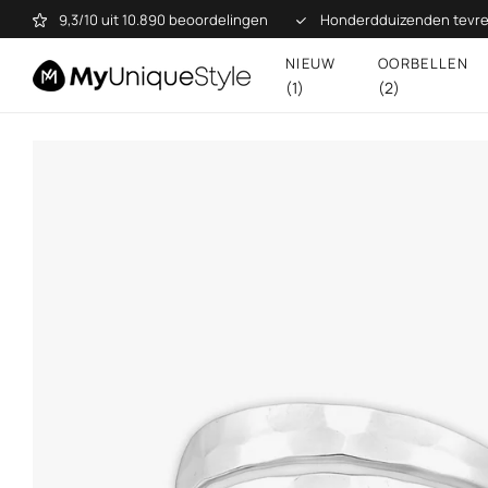
9,3/10 uit 10.890 beoordelingen
Honderdduizenden tevre
NIEUW
OORBELLEN
(1)
(2)