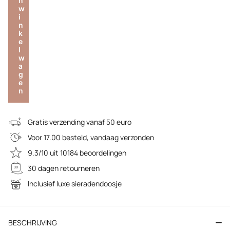
n
w
i
n
k
e
l
w
a
g
e
n
Gratis verzending vanaf 50 euro
Voor 17.00 besteld, vandaag verzonden
9.3/10 uit 10184 beoordelingen
30 dagen retourneren
Inclusief luxe sieradendoosje
BESCHRIJVING