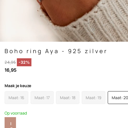
Boho ring Aya - 925 zilver
24,95
-32%
16,95
Maak je keuze
Maat: 16
Maat: 17
Maat: 18
Maat: 19
Maat: 2
Op voorraad
I